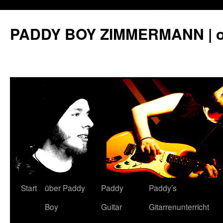
PADDY BOY ZIMMERMANN | off
Start
über Paddy
Paddy
Paddy’s
Springe
Boy
Guitar
Gitarrenunterricht
zum