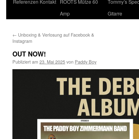
Referenzen
Kontakt
ROOTS Mütze 60
Tommy’s Speci
Inhalt
Amp
Gitarre
←
Unboxing & Verlosung auf Facebook &
Instagram
OUT NOW!
Publiziert am
23. Mai 2025
von
Paddy Boy