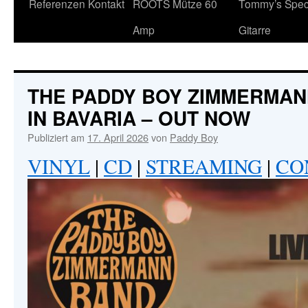
Referenzen
Kontakt
ROOTS Mütze 60
Tommy’s Speci
Inhalt
Amp
Gitarre
THE PADDY BOY ZIMMERMANN
IN BAVARIA – OUT NOW
Publiziert am
17. April 2026
von
Paddy Boy
VINYL
|
CD
|
STREAMING
|
CO