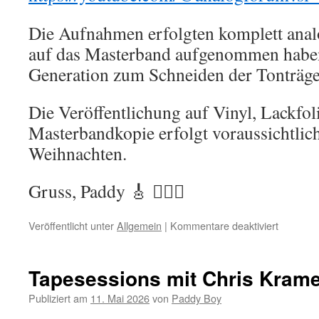
Die Aufnahmen erfolgten komplett anal
auf das Masterband aufgenommen haben,
Generation zum Schneiden der Tonträge
Die Veröffentlichung auf Vinyl, Lackfol
Masterbandkopie erfolgt voraussichtlic
Weihnachten.
Gruss, Paddy 🎸 ✌🏽👀
Veröffentlicht unter
Allgemein
|
Kommentare deaktiviert
für
Video:
Dokumen
„The
Tapesessions mit Chris Kram
Tapesess
mit
Publiziert am
11. Mai 2026
von
Paddy Boy
Chris