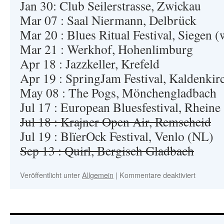
Jan 30: Club Seilerstrasse, Zwickau
Mar 07 : Saal Niermann, Delbrück
Mar 20 : Blues Ritual Festival, Siegen 
Mar 21 : Werkhof, Hohenlimburg
Apr 18 : Jazzkeller, Krefeld
Apr 19 : SpringJam Festival, Kaldenkir
May 08 : The Pogs, Mönchengladbach
Jul 17 : European Bluesfestival, Rheine
Jul 18 : Krajner Open Air, Remscheid
Jul 19 : BlïerOck Festival, Venlo (NL)
Sep 13 : Quirl, Bergisch Gladbach
Veröffentlicht unter
Allgemein
|
Kommentare deaktiviert
für
THE
PADDY
BOY
ZIMME