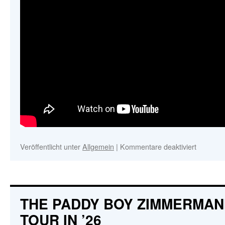
Veröffentlicht unter
Allgemein
|
Kommentare deaktiviert
für
THE
PADDY
BOY
ZIMME
BAND
THE PADDY BOY ZIMMERMAN
–
TOUR IN ’26
LIVE