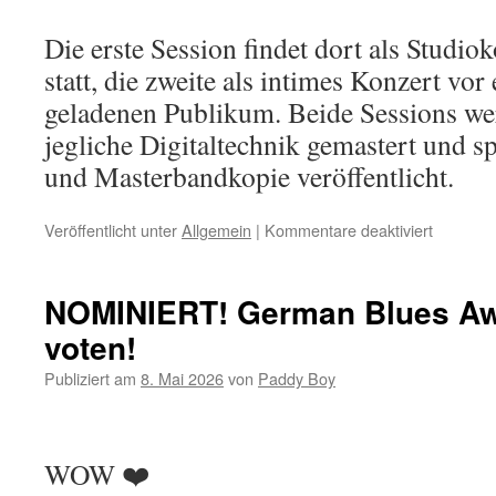
Die erste Session findet dort als Studi
statt, die zweite als intimes Konzert vor
geladenen Publikum. Beide Sessions we
jegliche Digitaltechnik gemastert und sp
und Masterbandkopie veröffentlicht.
Veröffentlicht unter
Allgemein
|
Kommentare deaktiviert
für
Tapeses
mit
Chris
NOMINIERT! German Blues Awa
Kramer
voten!
Publiziert am
8. Mai 2026
von
Paddy Boy
WOW ❤️