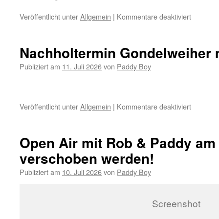
Veröffentlicht unter
Allgemein
|
Kommentare deaktiviert
für
The
Paddy
Boy
Nachholtermin Gondelweiher 
Zimmer
Band
Publiziert am
11. Juli 2026
von
Paddy Boy
–
Health
Update
Veröffentlicht unter
Allgemein
|
Kommentare deaktiviert
für
Nachholt
Gondelw
mit
Open Air mit Rob & Paddy am
Rob
verschoben werden!
&
Paddy
Publiziert am
10. Juli 2026
von
Paddy Boy
Screenshot