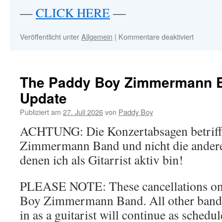
NEW
—
CLICK HERE
—
VIDEO
&
SINGLE
Veröffentlicht unter
Allgemein
|
Kommentare deaktiviert
für
(INCL.
NEW!!!
PREVIO
THE
UNREL
PADDY
LIVE-
BOY
The Paddy Boy Zimmermann B
VERSIO
ZIMME
–
Update
BAND
OUT
–
NOW
Publiziert am
27. Juli 2026
von
Paddy Boy
MERCH
ACHTUNG: Die Konzertabsagen betriff
Zimmermann Band und nicht die andere
denen ich als Gitarrist aktiv bin!
PLEASE NOTE: These cancellations onl
Boy Zimmermann Band. All other band p
in as a guitarist will continue as schedul