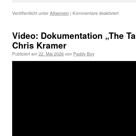
Veröffentlicht unter
Allgemein
|
Kommentare deaktiviert
für
Open
Air
mit
Video: Dokumentation „The Ta
Rob
Chris Kramer
&
Paddy
Publiziert am
22. Mai 2026
von
Paddy Boy
am
12.07.
muss
verscho
werden!