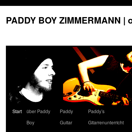
PADDY BOY ZIMMERMANN | off
Start
über Paddy
Paddy
Paddy’s
Springe
Boy
Guitar
Gitarrenunterricht
zum