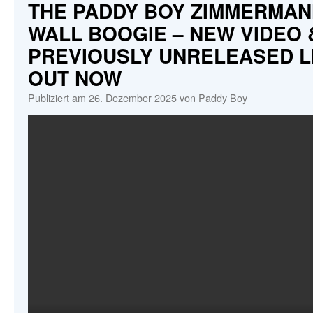
BAND
THE PADDY BOY ZIMMERMAN
–
WALL BOOGIE – NEW VIDEO &
ON
TOUR
PREVIOUSLY UNRELEASED LI
IN
OUT NOW
’26
Publiziert am
26. Dezember 2025
von
Paddy Boy