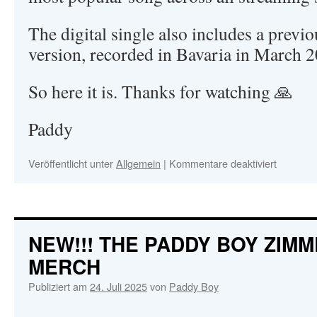
The digital single also includes a previo
version, recorded in Bavaria in March 
So here it is. Thanks for watching 🙏
Paddy
Veröffentlicht unter
Allgemein
|
Kommentare deaktiviert
für
THE
PADDY
BOY
ZIMME
BAND
NEW!!! THE PADDY BOY ZIM
–
MERCH
BRICK
WALL
Publiziert am
24. Juli 2025
von
Paddy Boy
BOOGIE
–