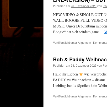
Publiziert am
26. Dezember 2025
von
Pa
NEW VIDEO & SINGLE OUT 
WALL BOOGIE FULL VIDEO O
MUSIC Unser Debütalbum mit dem n
Boogie“ hat sich seitdem ganz …
W
Veröffentlicht unter
Allgemein
|
Kommentar
Rob & Paddy Weihnac
Publiziert am
24. Dezember 2025
von
Pa
Hallo ihr Lieben
wie versproche
PADDY zu Weihnachten – diesmal mi
Lieblingsbands (Spoiler: kein Weihn
Veröffentlicht unter
Allgemein
|
Kommentar