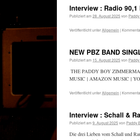
Interview : Radio 90,
Publiziert am
28. August 2025
von
Paddy
Veröffentlicht unter
Allgemein
|
Kommentar
NEW PBZ BAND SINGL
Publiziert am
15. August 2025
von
Paddy
THE PADDY BOY ZIMMERMANN
MUSIC | AMAZON MUSIC | Y
Veröffentlicht unter
Allgemein
|
Kommentar
Interview : Schall & 
Publiziert am
9. August 2025
von
Paddy 
Die drei Lieben vom Schall und Ra