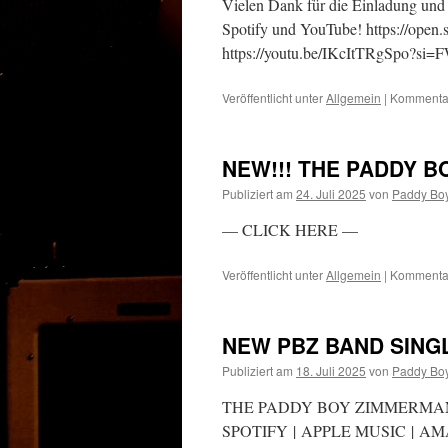
Vielen Dank für die Einladung und d
Spotify und YouTube! https://op
https://youtu.be/IKcItTRgSpo?
Veröffentlicht unter
Allgemein
|
Kommentar
NEW!!! THE PADDY 
Publiziert am
24. Juli 2025
von
Paddy Bo
— CLICK HERE —
Veröffentlicht unter
Allgemein
|
Kommentar
NEW PBZ BAND SING
Publiziert am
18. Juli 2025
von
Paddy Bo
THE PADDY BOY ZIMMERMAN
SPOTIFY | APPLE MUSIC | A