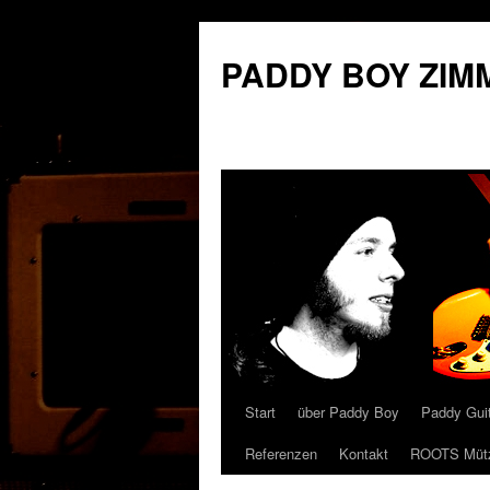
PADDY BOY ZIMME
Start
über Paddy Boy
Paddy Gui
Springe
Referenzen
Kontakt
ROOTS Müt
zum