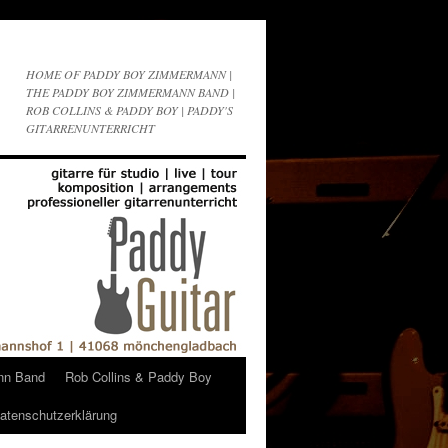
HOME OF PADDY BOY ZIMMERMANN |
THE PADDY BOY ZIMMERMANN BAND |
ROB COLLINS & PADDY BOY | PADDY'S
GITARRENUNTERRICHT
nn Band
Rob Collins & Paddy Boy
atenschutzerklärung