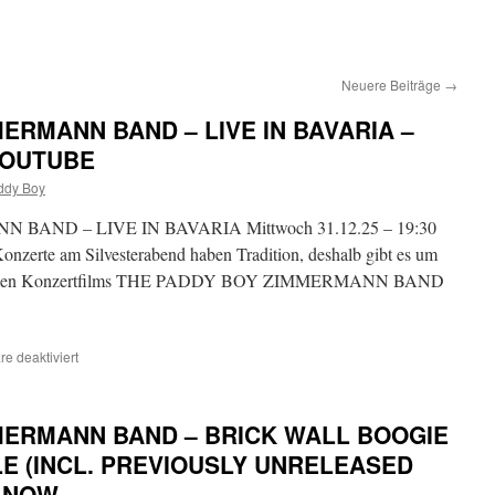
Neuere Beiträge
→
ERMANN BAND – LIVE IN BAVARIA –
YOUTUBE
ddy Boy
AND – LIVE IN BAVARIA Mittwoch 31.12.25 – 19:30
nzerte am Silvesterabend haben Tradition, deshalb gibt es um
es neuen Konzertfilms THE PADDY BOY ZIMMERMANN BAND
e deaktiviert
für
THE
PADDY
BOY
MERMANN BAND – BRICK WALL BOOGIE
ZIMMERMANN
BAND
LE (INCL. PREVIOUSLY UNRELEASED
–
T NOW