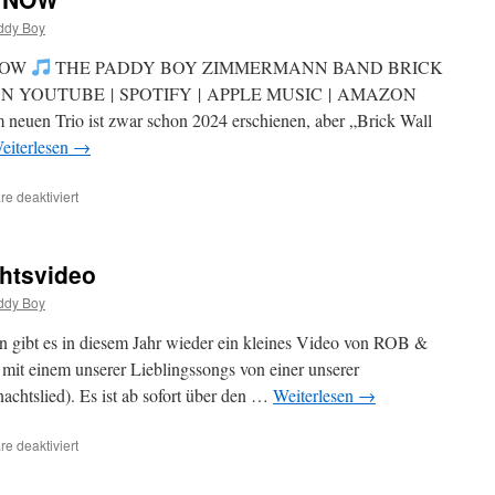
LIVE
IN
ddy Boy
BAVARIA
–
NOW
THE PADDY BOY ZIMMERMANN BAND BRICK
SILVESTER
N YOUTUBE | SPOTIFY | APPLE MUSIC | AMAZON
LIVE
euen Trio ist zwar schon 2024 erschienen, aber „Brick Wall
ON
YOUTUBE
eiterlesen
→
e deaktiviert
für
THE
PADDY
BOY
htsvideo
ZIMMERMANN
BAND
ddy Boy
–
BRICK
n gibt es in diesem Jahr wieder ein kleines Video von ROB &
WALL
t einem unserer Lieblingssongs von einer unserer
BOOGIE
achtslied). Es ist ab sofort über den …
Weiterlesen
→
–
NEW
VIDEO
e deaktiviert
für
&
Rob
SINGLE
&
(INCL.