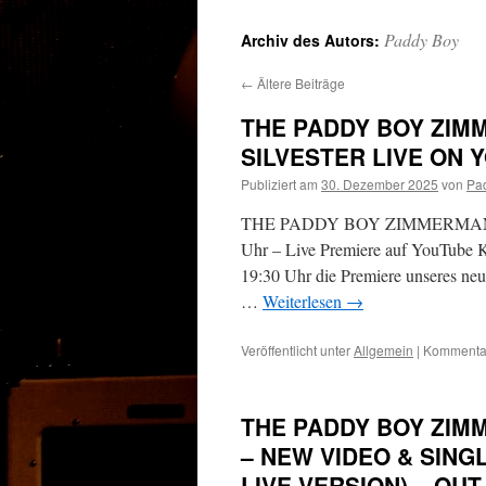
Inhalt
Paddy Boy
Archiv des Autors:
←
Ältere Beiträge
THE PADDY BOY ZIMM
SILVESTER LIVE ON 
Publiziert am
30. Dezember 2025
von
Pa
THE PADDY BOY ZIMMERMANN B
Uhr – Live Premiere auf YouTube Ko
19:30 Uhr die Premiere unser
…
Weiterlesen
→
Veröffentlicht unter
Allgemein
|
Kommentar
THE PADDY BOY ZIM
– NEW VIDEO & SING
LIVE-VERSION) – OU