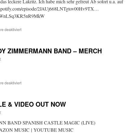
as leckere Lakritz. Ich habe mich sehr gefreut Ab sofort u.a. auf
en.spotify.com/episode/2JAUj668LNTgtov00Hv9TX…
si=FWnLSq3KR5nR9MkW
e deaktiviert
für
Interview
:
Schall
BOY ZIMMERMANN BAND – MERCH
&
Rauch
y
Podcast
e deaktiviert
für
NEW!!!
THE
PADDY
LE & VIDEO OUT NOW
BOY
ZIMMERMANN
y
BAND
–
N BAND SPANISH CASTLE MAGIC (LIVE)
MERCH
MAZON MUSIC | YOUTUBE MUSIC