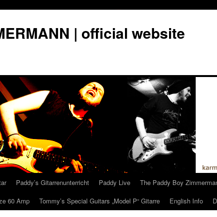
RMANN | official website
tar
Paddy’s Gitarrenunterricht
Paddy Live
The Paddy Boy Zimmerma
ze 60 Amp
Tommy’s Special Guitars „Model P“ Gitarre
English Info
D