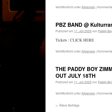
Veröffentlicht unter
Allgemein
|
Kommentar
PBZ BAND @ Kulturra
Publiziert am
11. Juli 2025
von
Paddy Bo
Tickets : CLICK HERE
Veröffentlicht unter
Allgemein
|
Kommentar
THE PADDY BOY ZIM
OUT JULY 18TH
Publiziert am
11. Juli 2025
von
Paddy Bo
Veröffentlicht unter
Allgemein
|
Kommentar
←
Ältere Beiträge