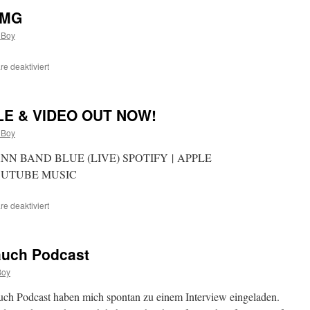
Paddy
PREVIOUSLY
1 MG
Weihnachtsvideo
UNRELEASED
 Boy
LIVE-
VERSION)
–
e deaktiviert
für
OUT
Interview
NOW
:
Radio
E & VIDEO OUT NOW!
90,1
MG
 Boy
 BAND BLUE (LIVE) SPOTIFY | APPLE
OUTUBE MUSIC
e deaktiviert
für
NEW
PBZ
BAND
Rauch Podcast
SINGLE
&
Boy
VIDEO
OUT
uch Podcast haben mich spontan zu einem Interview eingeladen.
NOW!