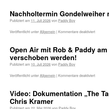
The
Paddy
Boy
Nachholtermin Gondelweiher 
Zimmer
Band
Publiziert am
11. Juli 2026
von
Paddy Boy
–
Health
Veröffentlicht unter
Allgemein
|
Kommentare deaktiviert
für
Update
Nachholt
Gondelw
mit
Open Air mit Rob & Paddy am
Rob
verschoben werden!
&
Paddy
Publiziert am
10. Juli 2026
von
Paddy Boy
Veröffentlicht unter
Allgemein
|
Kommentare deaktiviert
für
Open
Air
mit
Video: Dokumentation „The Ta
Rob
Chris Kramer
&
Paddy
Publiziert am
22. Mai 2026
von
Paddy Boy