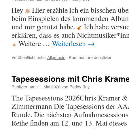
am
12.07.
Hey
Hier erzähle ich ein bisschen über
muss
beim Einspielen des kommenden Album
verscho
werden!
und mir genutzt habe.
Ich habe versuch
erklären, dass es auch Nichtmusiker*in
Weitere …
Weiterlesen
→
Veröffentlicht unter
Allgemein
|
Kommentare deaktiviert
für
Video:
Dokumen
„The
Tapesessions mit Chris Kram
Tapesess
mit
Publiziert am
11. Mai 2026
von
Paddy Boy
Chris
The Tapesessions 2026Chris Kramer &
Kramer
Zimmermann Die Tapesessions der AAA 
Runde. Die nächsten Aufnahmesessions 
Reihe finden am 12. und 13. Mai dieses J