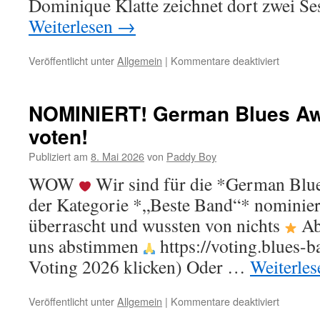
Dominique Klatte zeichnet dort zwei S
Weiterlesen
→
Veröffentlicht unter
Allgemein
|
Kommentare deaktiviert
für
Tapeses
mit
Chris
NOMINIERT! German Blues Awa
Kramer
voten!
Publiziert am
8. Mai 2026
von
Paddy Boy
WOW
Wir sind für die *German Blu
der Kategorie *„Beste Band“* nominier
überrascht und wussten von nichts
Ab 
uns abstimmen
https://voting.blues-ba
Voting 2026 klicken) Oder …
Weiterle
Veröffentlicht unter
Allgemein
|
Kommentare deaktiviert
für
NOMINI