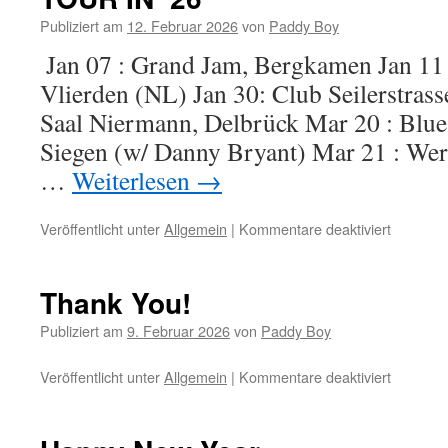
–
Publiziert am
12. Februar 2026
von
Paddy Boy
LIVE
IN
Jan 07 : Grand Jam, Bergkamen Jan 11 :
BAVARI
Vlierden (NL) Jan 30: Club Seilerstras
–
OUT
Saal Niermann, Delbrück Mar 20 : Blues 
NOW
Siegen (w/ Danny Bryant) Mar 21 : We
…
Weiterlesen
→
Veröffentlicht unter
Allgemein
|
Kommentare deaktiviert
für
THE
PADDY
BOY
Thank You!
ZIMME
BAND
Publiziert am
9. Februar 2026
von
Paddy Boy
–
ON
Veröffentlicht unter
Allgemein
|
Kommentare deaktiviert
für
TOUR
Thank
IN
You!
’26