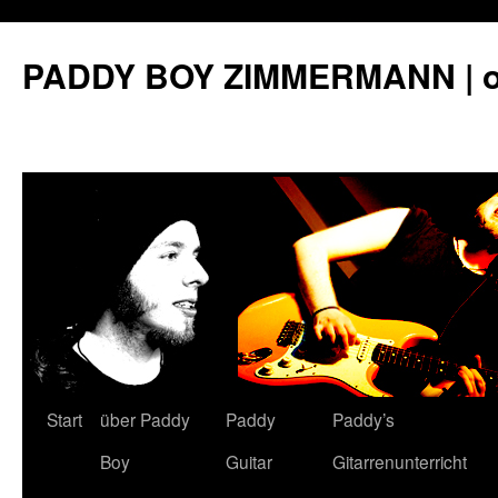
PADDY BOY ZIMMERMANN | off
Start
über Paddy
Paddy
Paddy’s
Springe
Boy
Guitar
Gitarrenunterricht
zum