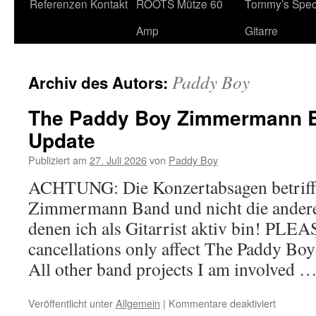
Referenzen
Kontakt
ROOTS Mütze 60
Tommy’s Speci
Inhalt
Amp
Gitarre
Paddy Boy
Archiv des Autors:
The Paddy Boy Zimmermann B
Update
Publiziert am
27. Juli 2026
von
Paddy Boy
ACHTUNG: Die Konzertabsagen betriff
Zimmermann Band und nicht die andere
denen ich als Gitarrist aktiv bin! PL
cancellations only affect The Paddy 
All other band projects I am involved 
Veröffentlicht unter
Allgemein
|
Kommentare deaktiviert
für