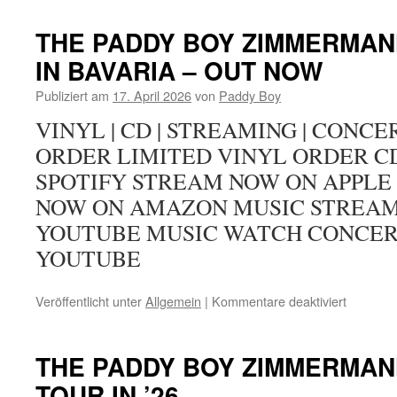
German
Blues
THE PADDY BOY ZIMMERMANN
Awards
IN BAVARIA – OUT NOW
2026!
Jetzt
Publiziert am
17. April 2026
von
Paddy Boy
voten!
VINYL | CD | STREAMING | CONCE
ORDER LIMITED VINYL ORDER C
SPOTIFY STREAM NOW ON APPLE
NOW ON AMAZON MUSIC STREA
YOUTUBE MUSIC WATCH CONCER
YOUTUBE
Veröffentlicht unter
Allgemein
|
Kommentare deaktiviert
für
THE
PADDY
BOY
THE PADDY BOY ZIMMERMAN
ZIMME
TOUR IN ’26
BAND