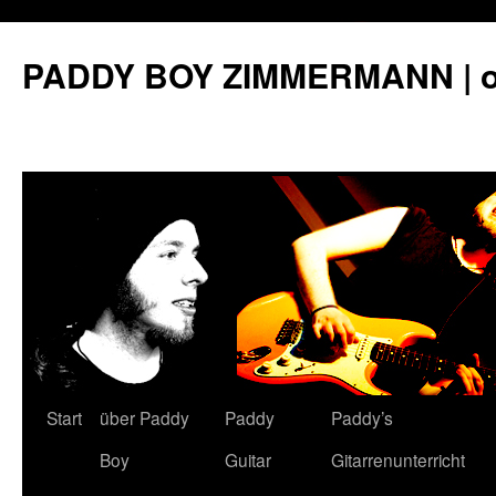
PADDY BOY ZIMMERMANN | off
Start
über Paddy
Paddy
Paddy’s
Springe
Boy
Guitar
Gitarrenunterricht
zum