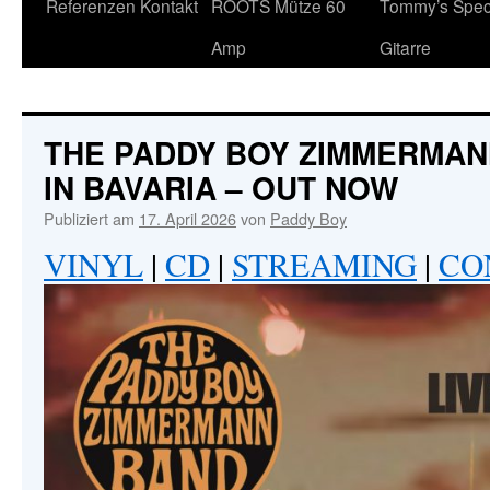
Referenzen
Kontakt
ROOTS Mütze 60
Tommy’s Speci
Inhalt
Amp
Gitarre
THE PADDY BOY ZIMMERMANN
IN BAVARIA – OUT NOW
Publiziert am
17. April 2026
von
Paddy Boy
VINYL
|
CD
|
STREAMING
|
CO