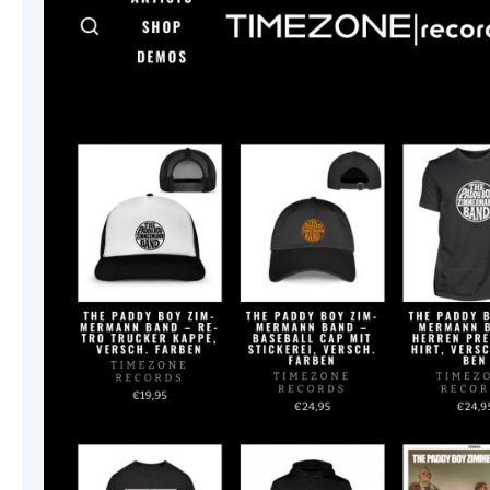
VIDEO
&
SINGLE
(INCL.
PREVIO
UNREL
LIVE-
VERSIO
–
OUT
NOW