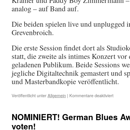
Kramer und Paddy Boy Zimmermann – n
analog – auf Band auf.
Die beiden spielen live und unplugged i
Grevenbroich.
Die erste Session findet dort als Studi
statt, die zweite als intimes Konzert vor
geladenen Publikum. Beide Sessions we
jegliche Digitaltechnik gemastert und sp
und Masterbandkopie veröffentlicht.
Veröffentlicht unter
Allgemein
|
Kommentare deaktiviert
für
Tapeses
mit
Chris
NOMINIERT! German Blues Awa
Kramer
voten!