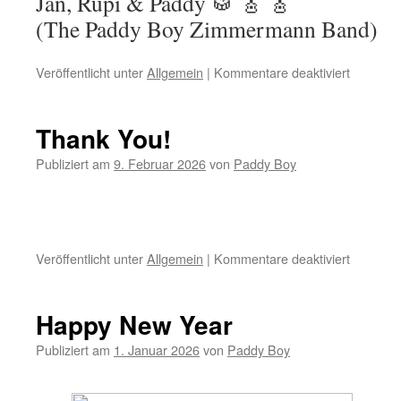
Jan, Rupi & Paddy 🥁 🎸 🎸
(The Paddy Boy Zimmermann Band)
Veröffentlicht unter
Allgemein
|
Kommentare deaktiviert
für
NOMINI
German
Blues
Thank You!
Awards
2026!
Publiziert am
9. Februar 2026
von
Paddy Boy
Jetzt
voten!
Veröffentlicht unter
Allgemein
|
Kommentare deaktiviert
für
Thank
You!
Happy New Year
Publiziert am
1. Januar 2026
von
Paddy Boy