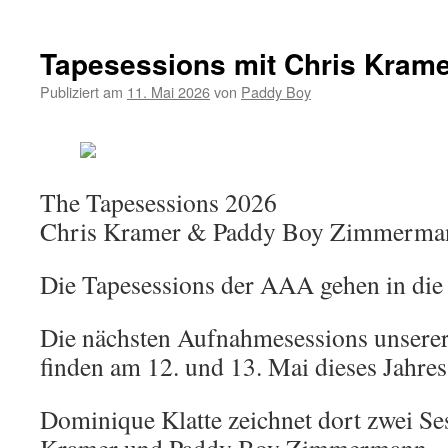
Video:
Dokumen
„The
Tapesessions mit Chris Kram
Tapesess
mit
Publiziert am
11. Mai 2026
von
Paddy Boy
Chris
Kramer
The Tapesessions 2026
Chris Kramer & Paddy Boy Zimmerma
Die Tapesessions der AAA gehen in die
Die nächsten Aufnahmesessions unserer
finden am 12. und 13. Mai dieses Jahres 
Dominique Klatte zeichnet dort zwei Se