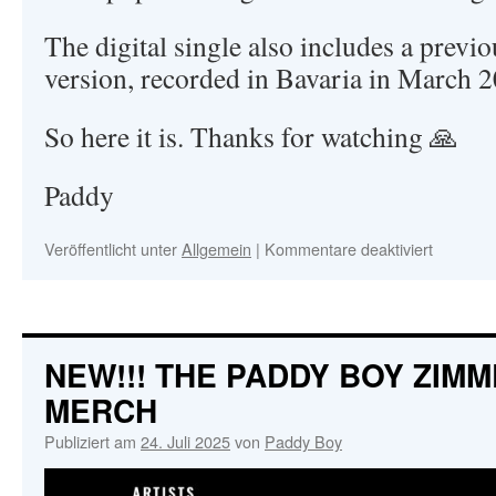
The digital single also includes a previo
version, recorded in Bavaria in March 
So here it is. Thanks for watching 🙏
Paddy
Veröffentlicht unter
Allgemein
|
Kommentare deaktiviert
für
THE
PADDY
BOY
ZIMME
BAND
NEW!!! THE PADDY BOY ZIM
–
MERCH
BRICK
WALL
Publiziert am
24. Juli 2025
von
Paddy Boy
BOOGIE
–
NEW