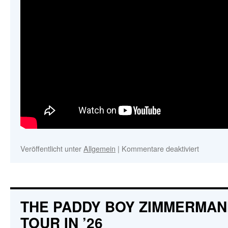
Veröffentlicht unter
Allgemein
|
Kommentare deaktiviert
für
THE
PADDY
BOY
ZIMME
BAND
THE PADDY BOY ZIMMERMAN
–
TOUR IN ’26
LIVE