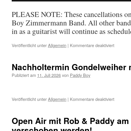
PLEASE NOTE: These cancellations onl
Boy Zimmermann Band. All other band p
in as a guitarist will continue as schedul
Veröffentlicht unter
Allgemein
|
Kommentare deaktiviert
für
The
Paddy
Boy
Nachholtermin Gondelweiher 
Zimmer
Band
Publiziert am
11. Juli 2026
von
Paddy Boy
–
Health
Update
Veröffentlicht unter
Allgemein
|
Kommentare deaktiviert
für
Nachholt
Gondelw
mit
Open Air mit Rob & Paddy am
Rob
verschoben werden!
&