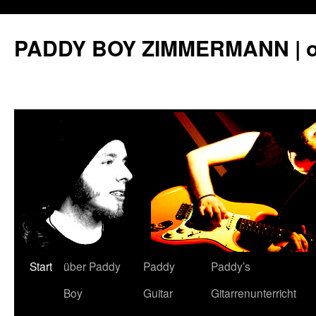
PADDY BOY ZIMMERMANN | off
Start
über Paddy
Paddy
Paddy’s
Springe
Boy
Guitar
Gitarrenunterricht
zum