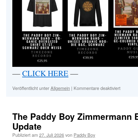
—
CLICK HERE
—
Veröffentlicht unter
Allgemein
|
Kommentare deaktiviert
für
NEW!!!
THE
PADDY
BOY
The Paddy Boy Zimmermann B
ZIMME
Update
BAND
–
Publiziert am
27. Juli 2026
von
Paddy Boy
MERCH