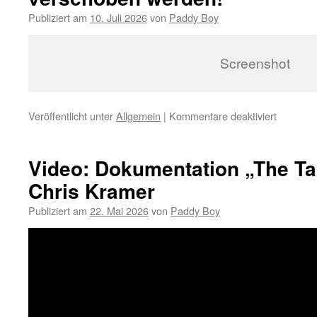
Paddy
Publiziert am
10. Juli 2026
von
Paddy Boy
Screenshot
Veröffentlicht unter
Allgemein
|
Kommentare deaktiviert
für
Open
Air
mit
Video: Dokumentation „The Ta
Rob
Chris Kramer
&
Paddy
Publiziert am
22. Mai 2026
von
Paddy Boy
am
12.07.
muss
verscho
werden!