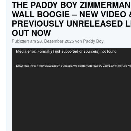
BAND
THE PADDY BOY ZIMMERMAN
–
WALL BOOGIE – NEW VIDEO &
ON
TOUR
PREVIOUSLY UNRELEASED LI
IN
OUT NOW
’26
Publiziert am
26. Dezember 2025
von
Paddy Boy
Video-
Media error: Format(s) not supported or source(s) not found
Player
Download File: http://www.paddy-guitar.de/wp-content/uploads/2025/12/WhatsApp-