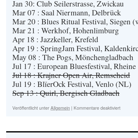
Jan 30: Club Seilerstrasse, Zwickau
Mar 07 : Saal Niermann, Delbrück
Mar 20 : Blues Ritual Festival, Siegen 
Mar 21 : Werkhof, Hohenlimburg
Apr 18 : Jazzkeller, Krefeld
Apr 19 : SpringJam Festival, Kaldenkir
May 08 : The Pogs, Mönchengladbach
Jul 17 : European Bluesfestival, Rheine
Jul 18 : Krajner Open Air, Remscheid
Jul 19 : BlïerOck Festival, Venlo (NL)
Sep 13 : Quirl, Bergisch Gladbach
Veröffentlicht unter
Allgemein
|
Kommentare deaktiviert
für
THE
PADDY
BOY
ZIMME