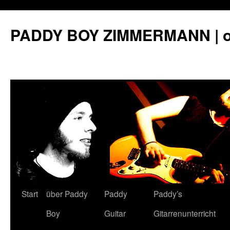
PADDY BOY ZIMMERMANN | off
Start
über Paddy
Paddy
Paddy’s
Springe
Boy
Guitar
Gitarrenunterricht
zum