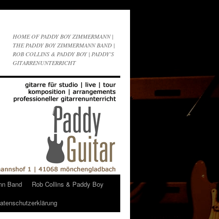
HOME OF PADDY BOY ZIMMERMANN |
THE PADDY BOY ZIMMERMANN BAND |
ROB COLLINS & PADDY BOY | PADDY'S
GITARRENUNTERRICHT
nn Band
Rob Collins & Paddy Boy
atenschutzerklärung