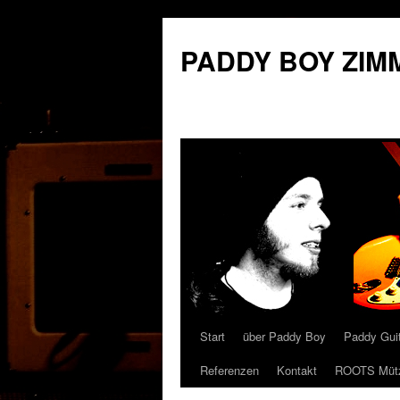
PADDY BOY ZIMME
Start
über Paddy Boy
Paddy Gui
Springe
Referenzen
Kontakt
ROOTS Müt
zum