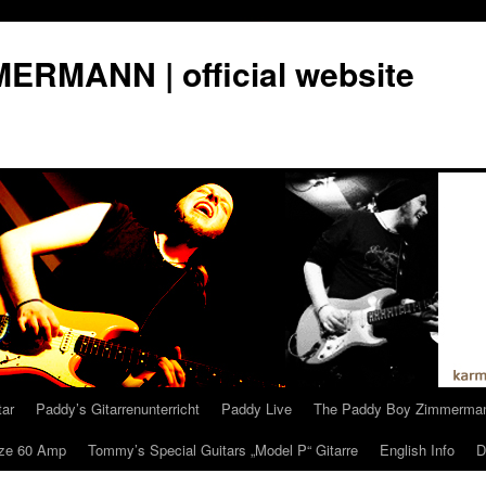
RMANN | official website
tar
Paddy’s Gitarrenunterricht
Paddy Live
The Paddy Boy Zimmerma
ze 60 Amp
Tommy’s Special Guitars „Model P“ Gitarre
English Info
D